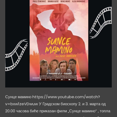
Сунце мамино https://www.youtube.com/watch?
v=bxw1zeVDwuw У Градском биоскопу 2. и 3. марта од
20.00 часова биће приказан филм „Сунце мамино“ , топла