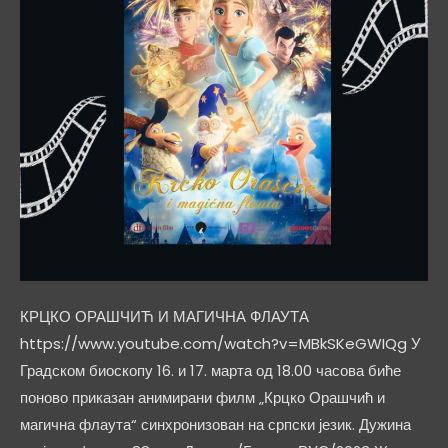
КРЦКО ОРАШЧИЋ И МАГИЧНА ФЛАУТА
https://www.youtube.com/watch?v=MBkSKeGWIQg У
Градском биоскопу 16. и 17. марта од 18.00 часова биће
поново приказан анимирани филм „Крцко Орашчић и
магична флаута“ синхронизован на српски језик. Дужина