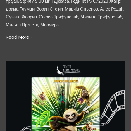
трајања филма: 88 мин Држава/Година: РУС/2023 Жанр:
драма Глумци: Зоран Стојић, Марија Огњенов, Алек Родић,
Сузана Флорин, Софиа Трифуновић, Милица Трифуновић,
Миљан Прљета, Миомира
КРЦКО
Read More »
ОРАШЧИЋ
И
МАГИЧНА
ФЛАУТА