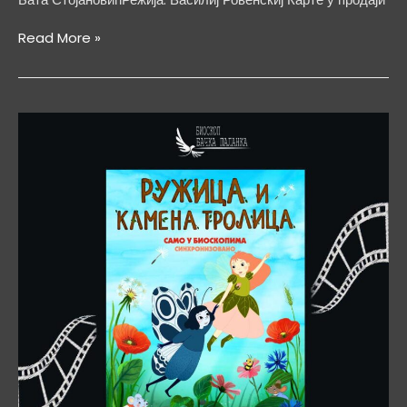
Куце
Read More »
у
опери