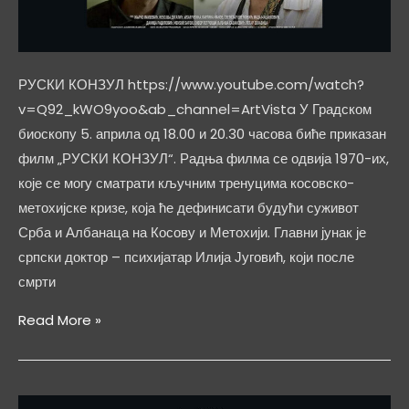
РУСКИ КОНЗУЛ https://www.youtube.com/watch?
v=Q92_kWO9yoo&ab_channel=ArtVista У Градском
биоскопу 5. априла од 18.00 и 20.30 часова биће приказан
филм „РУСКИ КОНЗУЛ“. Радња филма се одвија 1970-их,
које се могу сматрати кључним тренуцима косовско-
метохијске кризе, која ће дефинисати будући суживот
Срба и Албанаца на Косову и Метохији. Главни јунак је
српски доктор – психијатар Илија Југовић, који после
смрти
РУСКИ
Read More »
КОНЗУЛ