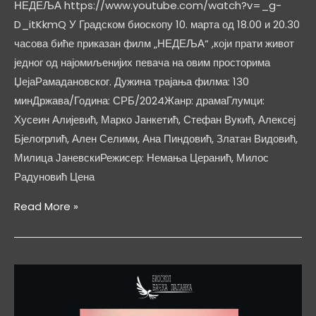
НЕДЕЉА https://www.youtube.com/watch?v=_g-
D_itKkmQ У Градском биоскопу 10. марта од 18.00 и 20.30
часова биће приказан филм „НЕДЕЉА“ ,који прати живот
једног од најомиљенијих певача на овим просторима
ЏејаРамадановског. Дужина трајања филма: 130
минДржава/Година: СРБ/2024Жанр: драмаГлумци:
Хусеин Алијевић, Марко Јанкетић, Стефан Вукић, Алексеј
Бјелогрлић, Ален Селими, Ана Пиндовић, Златан Видовић,
Милица ЈаневскиРежисер: Немања Церанић, Милос
Радуновић Цена
НЕДЕЉА
Read More »