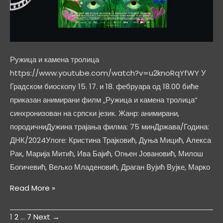
Ружица и камена тролица
https://www.youtube.com/watch?v=u2knoRqYfWY У
Градском биоскопу 15. 17. и 18. фебруара од 18.00 биће
приказан анимирани филм „Ружица и камена тролица“
синхронизован на српски језик. Жанр: анимирани,
породичниДужина трајања филма: 75 минДржава/Година:
ДНК/2024Улоге: Кристина Трајковић, Дуња Мицић, Алекса
Рак, Марија Митић, Ива Бајић, Огњен Јовановић, Милош
Богичевић, Вељко Младеновић, Драган Вујић Вујке, Марко
Ружица
Read More »
и
камена
1
2
…
7
Next
→