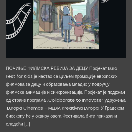
ПОЧИЊЕ ФИЛМСКА РЕВИЈА ЗА ДЕЦУ Пројекат Euro
Fest for Kids је настао са циљем промоције европских
филмова за децу и образовања младих у подручју
филмске анимације и синхронизације. Пројекат је подржан
од стране програма „Collaborate to Innovate“ удружења
Europa Cinemas – MEDIA Kreativna Evropa. У Градском
биоскопу ће у оквиру овога Фестивала бити приказани
следећи […]