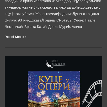
породична прича испричана из угла до ушију заљубљеног
тинејџера који не бира средства како да дође до девојке у
коју је заљубљен. Жанр: комедија, драмаДужина трајања
филма: 93 минДржава/Година: СРБ/2024Улоге: Павле
Чемерикић, Бранка Катић, Денис Мурић, Алиса
Сунце
Read More »
мамино