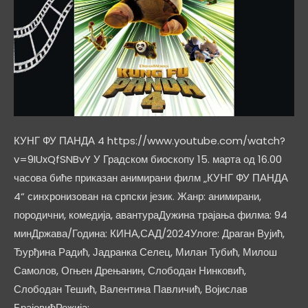
КУНГ ФУ ПАНДА 4 https://www.youtube.com/watch?
v=9IUxQfSNBvY У Градском биоскопу 15. марта од 16.00
часова биће приказан анимирани филм „КУНГ ФУ ПАНДА
4“ синхронизован на српски језик. Жанр: анимирани,
породични, комедија, авантураДужина трајања филма: 94
минДржава/Година: КИНА,САД/2024Улоге: Драган Вујић,
Ђурђина Радић, Јадранка Селец, Милан Тубић, Милош
Самолов, Огњен Дрењанин, Слободан Нинковић,
Слободан Тешић, Валентина Павличић, Војислав
БрајовићРежија: