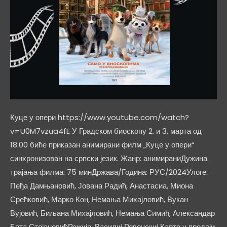
Куце у опери https://www.youtube.com/watch?
v=U0M7vzua4fE У Градском биоскопу 2. и 3. марта од
18.00 биће приказан анимирани филм „Куце у опери“
синхронизован на српски језик. Жанр: анимираниДужина
трајања филма: 75 минДржава/Година: РУС/2024Улоге:
Пеђа Дамњановић, Јована Радић, Анастасиа, Миона
Срећковић, Марко Кон, Немања Михајловић, Вукан
Вујовић, Биљана Михајловић, Немања Симић, Александар
Бата СтојановићРежија: Василиј Ровенскиј Карте у продаји