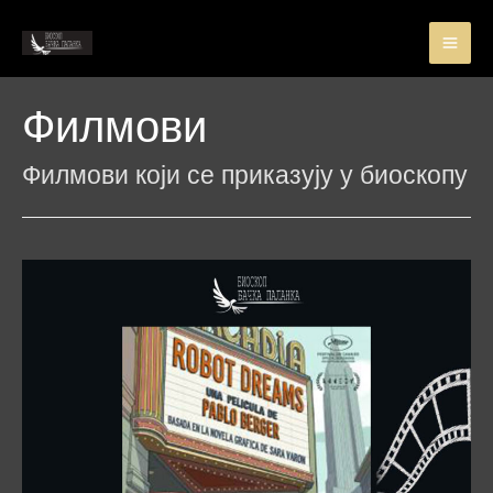
Пређи
на
MA
садржај
ME
Филмови
Филмови који се приказују у биоскопу