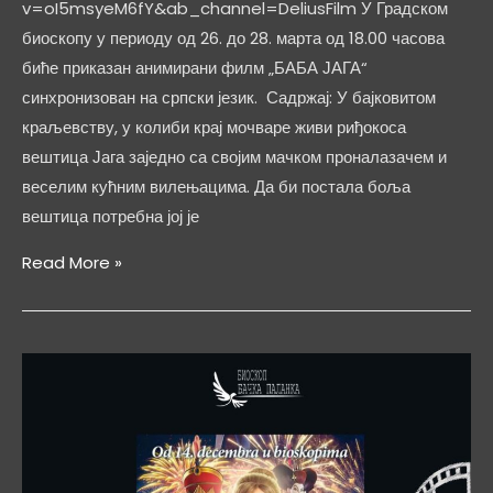
v=oI5msyeM6fY&ab_channel=DeliusFilm У Градском
биоскопу у периоду од 26. до 28. марта од 18.00 часова
биће приказан анимирани филм „БАБА ЈАГА“
синхронизован на српски језик. Садржај: У бајковитом
краљевству, у колиби крај мочваре живи риђокоса
вештица Јага заједно са својим мачком проналазачем и
веселим кућним вилењацима. Да би постала боља
вештица потребна јој је
БАБА
Read More »
ЈАГА