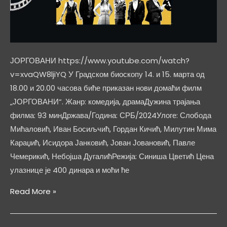
ЈОРГОВАНИ https://www.youtube.com/watch?
v=xvaQW8ljiYQ У Градском биоскопу 14. и 15. марта од
18.00 и 20.00 часова биће приказан нови домаћи филм
„ЈОРГОВАНИ“. Жанр: комедија, драмаДужина трајања
филма: 93 минДржава/Година: СРБ/2024Улоге: Слобода
Мићаловић, Иван Босиљчић, Гордан Кичић, Милутин Мима
Караџић, Исидора Јанковић, Јован Јовановић, Павле
Чемерикић, Небојша ДугалићРежија: Синиша Цветић Цена
улазнице је 400 динара и моћи ће
ЈОРГОВАНИ
Read More »