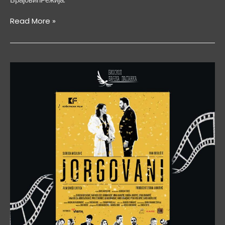
КУНГ
Read More »
ФУ
ПАНДА
4